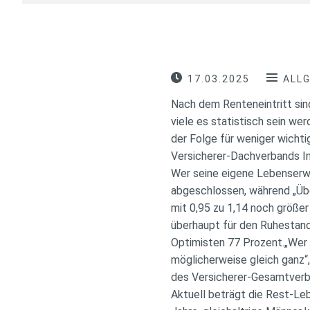
17.03.2025
ALL
Nach dem Renteneintritt sin
viele es statistisch sein we
der Folge für weniger wicht
Versicherer-Dachverbands In
Wer seine eigene Lebenserw
abgeschlossen, während „Übe
mit 0,95 zu 1,14 noch größer
überhaupt für den Ruhestand
Optimisten 77 Prozent.„Wer d
möglicherweise gleich ganz“
des Versicherer-Gesamtverb
Aktuell beträgt die Rest-Leb