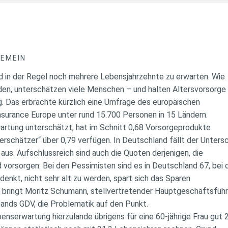
GEMEIN
d in der Regel noch mehrere Lebensjahrzehnte zu erwarten. Wie
rden, unterschätzen viele Menschen – und halten Altersvorsorge
ig. Das erbrachte kürzlich eine Umfrage des europäischen
surance Europe unter rund 15.700 Personen in 15 Ländern.
artung unterschätzt, hat im Schnitt 0,68 Vorsorgeprodukte
rschätzer“ über 0,79 verfügen. In Deutschland fällt der Unters
 aus. Aufschlussreich sind auch die Quoten derjenigen, die
 vorsorgen: Bei den Pessimisten sind es in Deutschland 67, bei
enkt, nicht sehr alt zu werden, spart sich das Sparen
, bringt Moritz Schumann, stellvertretender Hauptgeschäftsfüh
ands GDV, die Problematik auf den Punkt.
enserwartung hierzulande übrigens für eine 60-jährige Frau gut