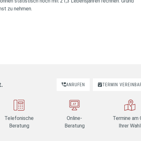
können statistisch noch mit 21,3 Lebensjahren rechnen. Grund
rnst zu nehmen.
t.
ANRUFEN
TERMIN
VEREINBA
Telefonische
Online-
Termine am 
Beratung
Beratung
Ihrer Wahl