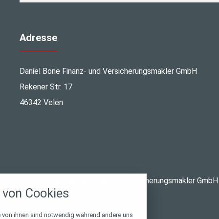
Adresse
Daniel Bone Finanz- und Versicherungsmakler GmbH
Rekener Str. 17
46342 Velen
stellungen
© 2026 Daniel Bone Finanz- u. Versicherungsmakler GmbH
rwendeten Cookies und Skripte. Sie haben die
von Cookies
u akzeptieren oder zu blockieren.
Notwendig
e von ihnen sind notwendig während andere uns