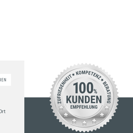
REN
Ort